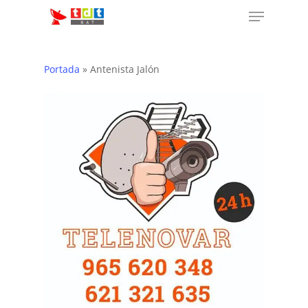
Menu
Skip
to
main
content
Portada
»
Antenista Jalón