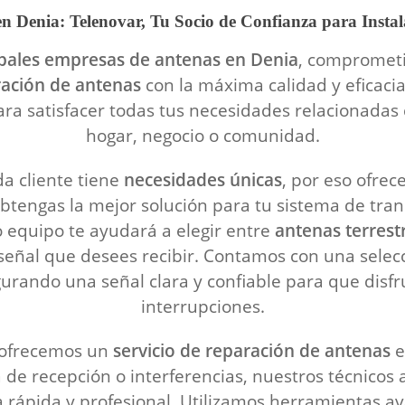
n Denia: Telenovar, Tu Socio de Confianza para Insta
ipales empresas de antenas en Denia
, comprometi
ración de antenas
con la máxima calidad y eficacia
ara satisfacer todas tus necesidades relacionadas
hogar, negocio o comunidad.
a cliente tiene
necesidades únicas
, por eso ofre
btengas la mejor solución para tu sistema de tra
o equipo te ayudará a elegir entre
antenas terrestr
e señal que desees recibir. Contamos con una sele
rando una señal clara y confiable para que disfru
interrupciones.
, ofrecemos un
servicio de reparación de antenas
e
a de recepción o interferencias, nuestros técnico
rápida y profesional. Utilizamos herramientas av